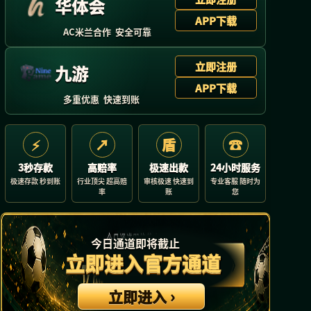
平台核心优势